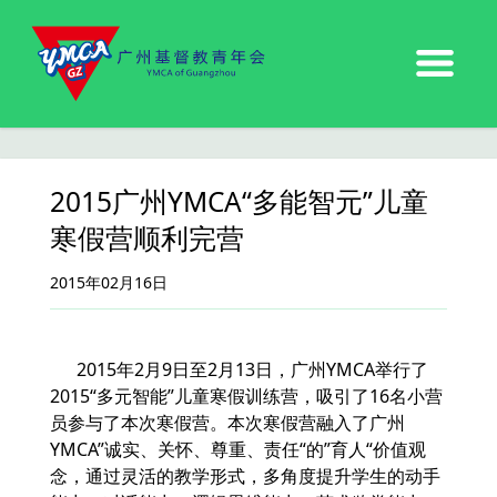
2015广州YMCA“多能智元”儿童
寒假营顺利完营
2015年02月16日
2015年
2
月
9
日至
2
月
13
日，广州
YMCA
举行了
2015“
多元智能
”
儿童寒假训练营，吸引了
16
名小营
员参与了本次寒假营。本次寒假营融入了广州
YMCA”诚实、关怀、尊重、责任“的”育人“价值观
念，通过灵活的教学形式，多角度提升学生的动手