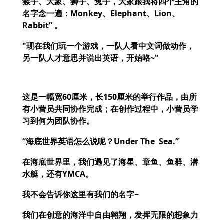
猴子、大象、狮子、兔子，大家跟我将四个主角的
名字念一遍：
Monkey
、
Elephant
、
Lion
、
Rabbit
”
。
"现在我们玩一个游戏，一队人看中文词做动作，
另一队人才意思并说出英语，开始咯
~"
这是一幅宽
60
厘米，长
150
厘米的举行作品，由所
有小营员共同协作完成；在创作过程中，小营员学
习到何为团队协作。
“海底世界英语怎么说呢？
Under The Sea.
”
在海底世界里，我们遇见了海星、章鱼、鱼群、潜
水艇，还有
YMCA。
我不会告诉你这里有我们的名字~
我们在创意的海洋中自由翱翔，发挥无限的想象力