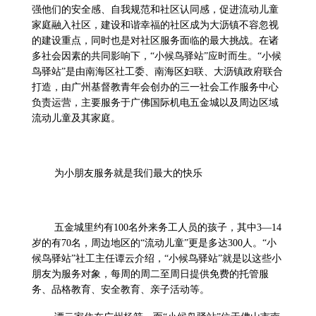
强他们的安全感、自我规范和社区认同感，促进流动儿童
家庭融入社区，建设和谐幸福的社区成为大沥镇不容忽视
的建设重点，同时也是对社区服务面临的最大挑战。在诸
多社会因素的共同影响下，“小候鸟驿站”应时而生。“小候
鸟驿站”是由南海区社工委、南海区妇联、大沥镇政府联合
打造，由广州基督教青年会创办的三一社会工作服务中心
负责运营，主要服务于广佛国际机电五金城以及周边区域
流动儿童及其家庭。
为小朋友服务就是我们最大的快乐
五金城里约有
100
名外来务工人员的孩子，其中
3
—
14
岁的有
70
名，周边地区的“流动儿童”更是多达
300
人。“小
候鸟驿站”社工主任谭云介绍，“小候鸟驿站”就是以这些小
朋友为服务对象，每周的周二至周日提供免费的托管服
务、品格教育、安全教育、亲子活动等。