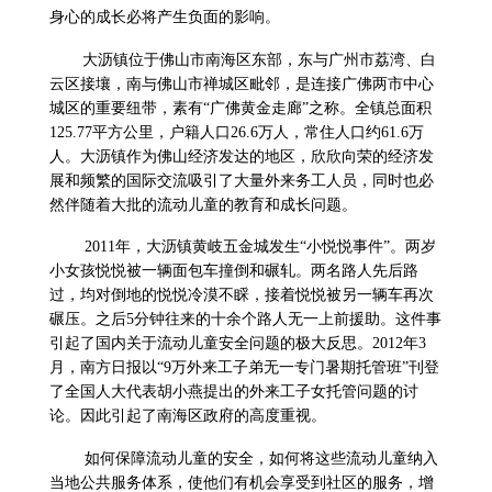
身心的成长必将产生负面的影响。
大沥镇位于佛山市南海区东部，东与广州市荔湾、白
云区接壤，南与佛山市禅城区毗邻，是连接广佛两市中心
城区的重要纽带，素有“广佛黄金走廊”之称。全镇总面积
125.77
平方公里，户籍人口
26.6
万人，常住人口约
61.6
万
人。大沥镇作为佛山经济发达的地区，欣欣向荣的经济发
展和频繁的国际交流吸引了大量外来务工人员，同时也必
然伴随着大批的流动儿童的教育和成长问题。
2011
年，大沥镇黄岐五金城发生“小悦悦事件”。两岁
小女孩悦悦被一辆面包车撞倒和碾轧。两名路人先后路
过，均对倒地的悦悦冷漠不睬，接着悦悦被另一辆车再次
碾压。之后
5
分钟往来的十余个路人无一上前援助。这件事
引起了国内关于流动儿童安全问题的极大反思。
2012
年
3
月，南方日报以“
9
万外来工子弟无一专门暑期托管班”刊登
了全国人大代表胡小燕提出的外来工子女托管问题的讨
论。因此引起了南海区政府的高度重视。
如何保障流动儿童的安全，如何将这些流动儿童纳入
当地公共服务体系，使他们有机会享受到社区的服务，增