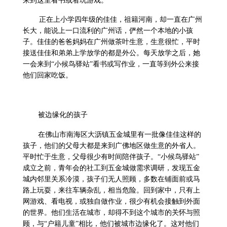
来到这里看书或者玩游戏。
正在上小学四年级的佳佳，祖籍河南，却一直在广州
长大，能说上一口流利的广州话，俨然一个本地的小孩
子。佳佳的爸爸妈妈在广州做茶叶生意，生意很忙，平时
接送佳佳和弟弟上学放学的都是外公。每天放学之后，她
一会来到“小候鸟驿站”看书或写作业，一直等到外公来接
他们回家吃饭。
被边缘化的孩子
在佛山市南海区大沥镇五金城里有一批像佳佳这样的
孩子，他们的父母大都是来到广佛地区做生意的外省人。
平时忙于生意，父母很少有时间陪伴孩子。“小候鸟驿站”
成立之前，青年会的社工到五金城做需求调研，发现五金
城内邻里关系冷漠，孩子们无人照顾，多数在铺面前或马
路上玩耍，来往车辆杂乱，相当危险。回到家中，只有上
网游戏、看电视，或独自做作业，很少有机会接触到外面
的世界。他们生活在城市，却得不到这个城市的关怀与照
顾，
与“户籍儿童”相比，
他们被城市边缘化了。
这对他们