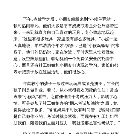
下午
5
点放学之后，小朋友纷纷来到“小候鸟驿站”，
顿时热闹非凡。他们大多是爷爷奶奶或者是外公外婆带过
来，一来到就直奔向自己喜欢的玩具，专心致志地玩起
来。“这里有很多玩具，家里没有那么多玩具。”小妮一脸
天真地说。弟弟浩浩今年才
2
岁多，已是“小候鸟驿站”的常
客了。他们的奶奶说，家在附近，平时家里人忙着做生
意，没空照顾他们。驿站犹如一个免费又安全的托管中
心，而且还有社工姐姐和小朋友们边玩边学习。家长们都
表示把孩子放在这里活动，他们很放心。
年龄较小的孩子一般过来玩玩具或者是拼图，年长的
孩子则是做作业、看书。从小就很喜欢阅读的佳佳非常热
衷来“小候鸟”看书。之前佳佳由于考试压力大，影响了心
情。可是参加了社工姐姐办的“期末考试加油站”之后，她
觉得放松了很多。“爸爸妈妈平时没有时间管，所以我们都
是自己做作业的，考试时就会紧张。而现在有社工姐姐帮
助我们、陪着我们去面对压力，我就没那么害怕考试了。”