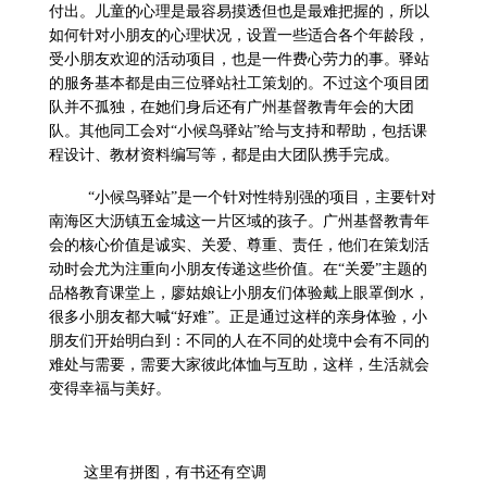
付出。儿童的心理是最容易摸透但也是最难把握的，所以
如何针对小朋友的心理状况，设置一些适合各个年龄段，
受小朋友欢迎的活动项目，也是一件费心劳力的事。驿站
的服务基本都是由三位驿站社工策划的。不过这个项目团
队并不孤独，在她们身后还有广州基督教青年会的大团
队。其他同工会对“小候鸟驿站”给与支持和帮助，包括课
程设计、教材资料编写等，都是由大团队携手完成。
“小候鸟驿站”是一个针对性特别强的项目，主要针对
南海区大沥镇五金城这一片区域的孩子。广州基督教青年
会的核心价值是诚实、关爱、尊重、责任，他们在策划活
动时会尤为注重向小朋友传递这些价值。在“关爱”主题的
品格教育课堂上，廖姑娘让小朋友们体验戴上眼罩倒水，
很多小朋友都大喊“好难”。正是通过这样的亲身体验，小
朋友们开始明白到：不同的人在不同的处境中会有不同的
难处与需要，需要大家彼此体恤与互助，这样，生活就会
变得幸福与美好。
这里有拼图，有书还有空调