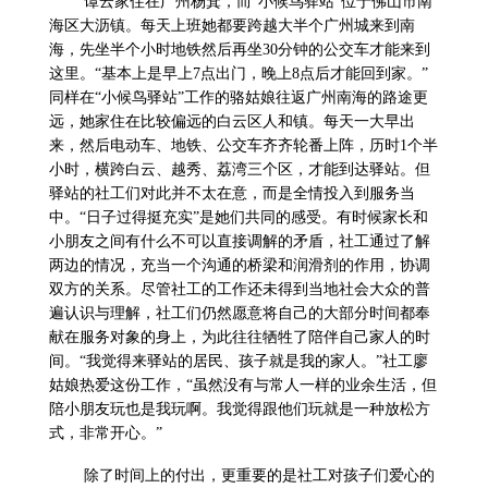
谭云家住在广州杨箕，而“小候鸟驿站”位于佛山市南
海区大沥镇。每天上班她都要跨越大半个广州城来到南
海，先坐半个小时地铁然后再坐
30
分钟的公交车才能来到
这里。“基本上是早上
7
点出门，晚上
8
点后才能回到家。”
同样在“小候鸟驿站”工作的骆姑娘往返广州南海的路途更
远，她家住在比较偏远的白云区人和镇。每天一大早出
来，然后电动车、地铁、公交车齐齐轮番上阵，历时
1
个半
小时，横跨白云、越秀、荔湾三个区，才能到达驿站。但
驿站的社工们对此并不太在意，而是全情投入到服务当
中。“日子过得挺充实”是她们共同的感受。有时候家长和
小朋友之间有什么不可以直接调解的矛盾，社工通过了解
两边的情况，充当一个沟通的桥梁和润滑剂的作用，协调
双方的关系。尽管社工的工作还未得到当地社会大众的普
遍认识与理解，社工们仍然愿意将自己的大部分时间都奉
献在服务对象的身上，为此往往牺牲了陪伴自己家人的时
间。“我觉得来驿站的居民、孩子就是我的家人。”社工廖
姑娘热爱这份工作，“虽然没有与常人一样的业余生活，但
陪小朋友玩也是我玩啊。我觉得跟他们玩就是一种放松方
式，非常开心。”
除了时间上的付出，更重要的是社工对孩子们爱心的