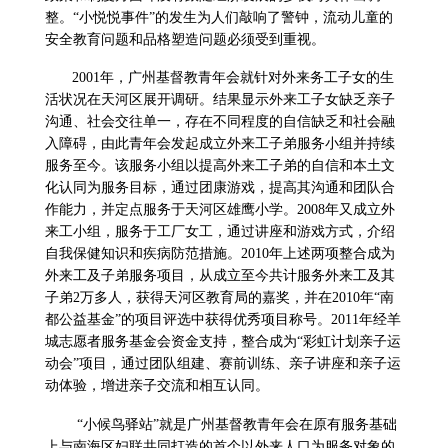
整。“小悦悦事件”的发生为人们敲响了警钟，流动儿童的
安全教育问题和品格塑造问题必须受到重视。
2001
年，广州基督教青年会就针对外来务工子女的生
活状况在天河区展开调研。结果显示外来工子女缺乏亲子
沟通、社会交往单一，存在不同程度的自信缺乏和社会融
入障碍，由此青年会发起成立外来工子弟服务小组并持续
服务至今。该服务小组以提高外来工子弟的自信和本土文
化认同为服务目标，通过团康游戏，提高其沟通和团队合
作能力，并定点服务于天河区雄鹰小学。
2008
年又成立外
来工小组，服务于工厂女工，通过讲座和游戏方式，介绍
自我保健知识和疾病防范措施。
2010
年上述两项整合成为
外来工及子弟服务项目，从成立至今共计服务外来工及其
子弟
2
万多人，获得天河区教育局的嘉奖，并在
2010
年
“
南
都公益基金
”
的项目评选中获得优秀项目称号。
2011
年经羊
城志愿者服务基金会资金支持，整合成为
“
彩虹计划亲子运
动会
”
项目，通过团队组建、赛前训练、亲子讲座和亲子运
动体验，增进亲子交流和相互认同。
“小候鸟驿站”就是广州基督教青年会在原有服务基础
上与南海区妇联共同打造的首个以外来人口为服务对象的