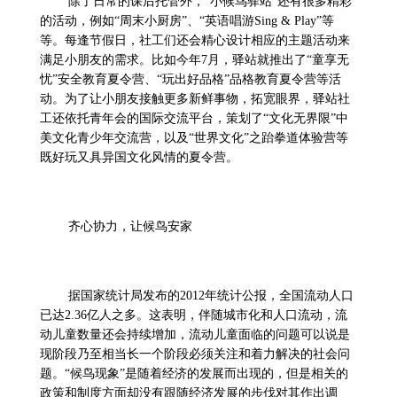
除了日常的课后托管外，“小候鸟驿站”还有很多精彩
的活动，例如“周末小厨房”、“英语唱游
Sing & Play
”等
等。每逢节假日，社工们还会精心设计相应的主题活动来
满足小朋友的需求。比如今年
7
月，驿站就推出了“童享无
忧”安全教育夏令营、“玩出好品格”品格教育夏令营等活
动。为了让小朋友接触更多新鲜事物，拓宽眼界，驿站社
工还依托青年会的国际交流平台，策划了“文化无界限”中
美文化青少年交流营，以及“世界文化”之跆拳道体验营等
既好玩又具异国文化风情的夏令营。
齐心协力，让候鸟安家
据国家统计局发布的
2012
年统计公报，全国流动人口
已达
2.36
亿人之多。这表明，伴随城市化和人口流动，流
动儿童数量还会持续增加，流动儿童面临的问题可以说是
现阶段乃至相当长一个阶段必须关注和着力解决的社会问
题。“候鸟现象”是随着经济的发展而出现的，但是相关的
政策和制度方面却没有跟随经济发展的步伐对其作出调